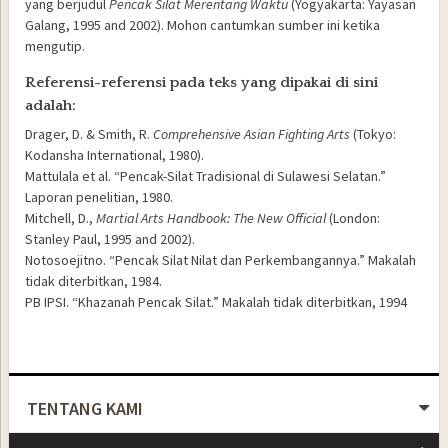
yang berjudul
Pencak Silat Merentang
Waktu
(Yogyakarta: Yayasan
Galang, 1995 and 2002). Mohon cantumkan sumber ini ketika
mengutip.
Referensi-referensi pada teks yang dipakai di sini
adalah:
Drager, D. & Smith, R.
Comprehensive Asian Fighting Arts
(Tokyo:
Kodansha International, 1980).
Mattulala et al. “Pencak-Silat Tradisional di Sulawesi Selatan.”
Laporan penelitian, 1980.
Mitchell, D.,
Martial Arts Handbook: The New Official
(London:
Stanley Paul, 1995 and 2002).
Notosoejitno. “Pencak Silat Nilat dan Perkembangannya.” Makalah
tidak diterbitkan, 1984.
PB IPSI. “Khazanah Pencak Silat.” Makalah tidak diterbitkan, 1994
TENTANG KAMI