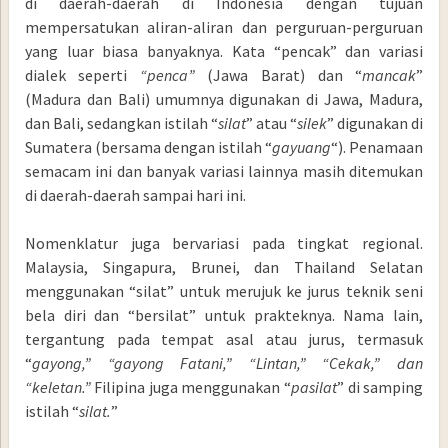
di daerah-daerah di Indonesia dengan tujuan
mempersatukan aliran-aliran dan perguruan-perguruan
yang luar biasa banyaknya. Kata “pencak” dan variasi
dialek seperti
“penca”
(Jawa Barat) dan “
mancak
”
(Madura dan Bali) umumnya digunakan di Jawa, Madura,
dan Bali, sedangkan istilah “
silat
” atau “
silek
” digunakan di
Sumatera (bersama dengan istilah “
gayuang
“). Penamaan
semacam ini dan banyak variasi lainnya masih ditemukan
di daerah-daerah sampai hari ini.
Nomenklatur juga bervariasi pada tingkat regional.
Malaysia, Singapura, Brunei, dan Thailand Selatan
menggunakan “silat” untuk merujuk ke jurus teknik seni
bela diri dan “bersilat” untuk prakteknya. Nama lain,
tergantung pada tempat asal atau jurus, termasuk
“
gayong,” “gayong Fatani,” “Lintan,” “Cekak,” dan
“keletan.”
Filipina juga menggunakan “
pasilat
” di samping
istilah “
silat.
”