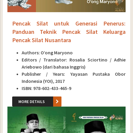
Pencak Silat untuk Generasi Penerus:
Panduan Teknik Pencak Silat Keluarga
Pencak Silat Nusantara
Authors: O’ong Maryono
Editors / Translator: Rosalia Sciortino / Adhie
Ariebowo (dari bahasa Inggris)
Publisher / Years: Yayasan Pustaka Obor
Indonesia (YOI), 2017
ISBN: 978-602-433-465-9
MORE DETAILS