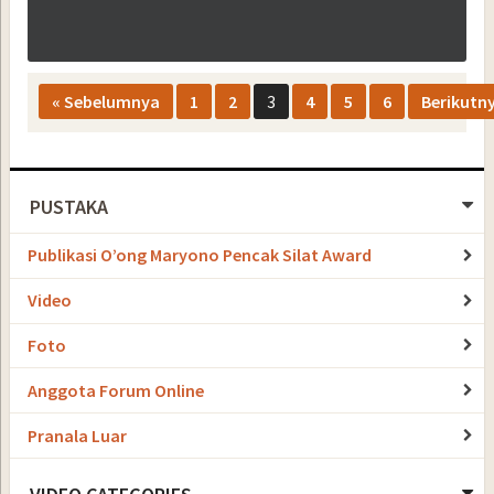
« Sebelumnya
1
2
3
4
5
6
Berikutny
PUSTAKA
Publikasi O’ong Maryono Pencak Silat Award
Video
Foto
Anggota Forum Online
Pranala Luar