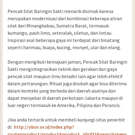
Pencak Silat Baringin Sakti menarik disimak karena
merupakan modernisasi dari kombinasi beberapa aliran
silat dari Minangkabau, Sumatra Barat, termasuk
kumango, pauh limo, seteralak, siletuo, dan lintau.
Inspirasi asal beberapa gaya ini terdapat dari binatang
seperti harimau, buaya, kucing, monyet, ular dan elang.
Dengan mengikuti kemajuan jaman, Pencak Silat Baringin
Sakti mengintegrasikan teknik dan gerakan dari gaya
pencak silat maupun ilmu beladiri lain agar lebih efektif
dalam pertarungan. Ritual juga dirubah agar bisa diterima
dalam konteks yang berbeda dari daerah asalnya dan
dapat menyebar di daerah perkotaan Jakarta maupun di
luar negeri termasuk ke Amerika, Pilipina dan Perancis.
Jika anda tertarik untuk membeli kunjungi situs penerbit
di:
http://obor.or.id/index.php?
route=product/product&product_id=833&search=penc